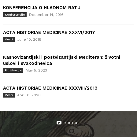
KONFERENCIJA O HLADNOM RATU
December 14, 2016
Konferencije
ACTA HISTORIAE MEDICINAE XXXVI/2017
June 10, 2018
Vesti
Kasnovizantijski i postvizantijski Mediteran: životni
uslovi i svakodnevica
May 5, 2023
Publikacije
ACTA HISTORIAE MEDICINAE XXXVIII/2019
April 6, 2020
Vesti
YOUTUBE