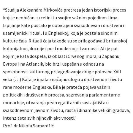
“Studija Aleksandra Mirkovića pretresa jedan istorijski proces
koji je neobičan i u celini i u svojim važnim pojedinostima.
Ispijanje kafe postalo je uobičajeni svakodnevan i društveni i
usamljenicki ritual, i u Engleskoj, koja je postala sinonim
kulture čaja. Rituali čaja takođe su se prilagođavali britanskoj
kolonijalnoj, docnije i postmodernoj stvarnosti. Ali je put
kojim je kafa dospela, iz oblasti Crvenog mora, u Zapadnu
Evropu i na Atlantik, bio brz i uspešan u odnosu na
sposobnosti kulturnog prilagođavanja druge polovine XVII
veka (…) Kafa je imala značajnu ulogu u društvenom životu
rane moderne Engleske. Bila je prateća pojava važnih
politickih i društvenih procesa, sazrevanja parlamentarne
monarhije, otvaranja prvih egalitarnih sastajališta u
svakodnevnom javnom životu, rasta i dinamike velikih gradova,
intenziteta svih njihovih aktivnosti.”
Prof. dr Nikola Samardžić