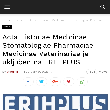
Home
Vesti
Acta Historiae Medicinae Stomatologiae Pharmaciae Medicinae Veterinariae je uključen na ERIH PLUS
Vesti
Acta Historiae Medicinae
Stomatologiae Pharmaciae
Medicinae Veterinariae je
uključen na ERIH PLUS
By
vladimir
February 9, 2023
1603
views