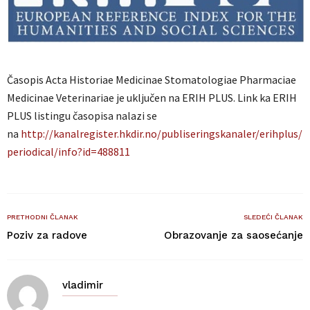
Časopis Acta Historiae Medicinae Stomatologiae Pharmaciae
Medicinae Veterinariae je uključen na ERIH PLUS. Link ka ERIH
PLUS listingu časopisa nalazi se
na
http://kanalregister.hkdir.no/publiseringskanaler/erihplus/
periodical/info?id=488811
PRETHODNI ČLANAK
SLEDEĆI ČLANAK
Poziv za radove
Obrazovanje za saosećanje
vladimir