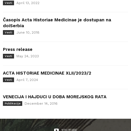
April 13, 2022
Vesti
Časopis Acta Historiae Medicinae je dostupan na
doiSerbia
June 10, 2018
Vesti
Press release
May 24, 2023
Vesti
ACTA HISTORIAE MEDICINAE XLII/2023/2
April 7, 2024
Vesti
VENECIJA I HAJDUCI U DOBA MOREJSKOG RATA
December 14, 2016
Publikacije
YOUTUBE