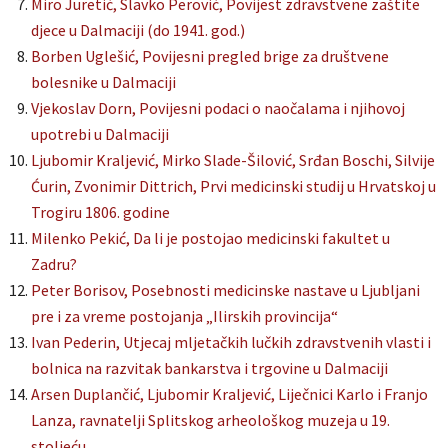
Miro Juretić, Slavko Perović, Povijest zdravstvene zaštite
djece u Dalmaciji (do 1941. god.)
Borben Uglešić, Povijesni pregled brige za društvene
bolesnike u Dalmaciji
Vjekoslav Dorn, Povijesni podaci o naočalama i njihovoj
upotrebi u Dalmaciji
Ljubomir Kraljević, Mirko Slade-Šilović, Srđan Boschi, Silvije
Ćurin, Zvonimir Dittrich, Prvi medicinski studij u Hrvatskoj u
Trogiru 1806. godine
Milenko Pekić, Da li je postojao medicinski fakultet u
Zadru?
Peter Borisov, Posebnosti medicinske nastave u Ljubljani
pre i za vreme postojanja „Ilirskih provincija“
Ivan Pederin, Utjecaj mljetačkih lučkih zdravstvenih vlasti i
bolnica na razvitak bankarstva i trgovine u Dalmaciji
Arsen Duplančić, Ljubomir Kraljević, Liječnici Karlo i Franjo
Lanza, ravnatelji Splitskog arheološkog muzeja u 19.
stoljeću