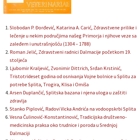
Slobodan P. Đorđević, Katarina A. Carić, Zdravstvene prilike i
lečenje u nekim područjima našeg Primorja i njihove veze sa
zaleđem i unutrašnjošću (1304 – 1788)
Roman Jelić, Zdravstveni radnici Dalmacije početkom 19.
stoljeća
Ljubomir Kraljević, Zvonimir Dittrich, Srđan Krstinić,
Tristotrideset godina od osnivanja Vojne bolnice u Splitu za
potrebe Splita, Trogira, Klisa i Omiša
Arsen Duplančić, Splitska bazana i njena uloga u zaštiti
zdravlja
Stanko Piplović, Radovi Vicka Andrića na vodoopskrbi Splita
Vesna Čulinović-Konstantinović, Tradicijska društveno-
medicinska praksa oko trudnice i poroda u Srednjoj
Dalmaciji