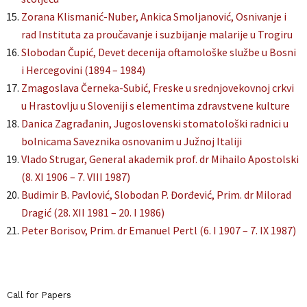
Zorana Klismanić-Nuber, Ankica Smoljanović, Osnivanje i
rad Instituta za proučavanje i suzbijanje malarije u Trogiru
Slobodan Čupić, Devet decenija oftamološke službe u Bosni
i Hercegovini (1894 – 1984)
Zmagoslava Černeka-Subić, Freske u srednjovekovnoj crkvi
u Hrastovlju u Sloveniji s elementima zdravstvene kulture
Danica Zagrađanin, Jugoslovenski stomatološki radnici u
bolnicama Saveznika osnovanim u Južnoj Italiji
Vlado Strugar, General akademik prof. dr Mihailo Apostolski
(8. XI 1906 – 7. VIII 1987)
Budimir B. Pavlović, Slobodan P. Đorđević, Prim. dr Milorad
Dragić (28. XII 1981 – 20. I 1986)
Peter Borisov, Prim. dr Emanuel Pertl (6. I 1907 – 7. IX 1987)
Call for Papers